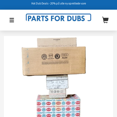
Hot Dub Deals - 20% på alle ny oprettede vare