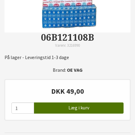
06B121108B
Varenr. 3216990
På lager - Leveringstid 1-3 dage
Brand:
OE VAG
DKK
49,00
Læg i kurv