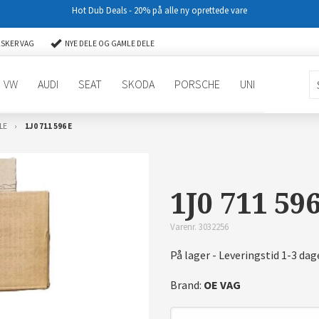
Hot Dub Deals - 20% på alle ny oprettede vare
LSKER VAG
NYE DELE OG GAMLE DELE
VW
AUDI
SEAT
SKODA
PORSCHE
UNI
LE
1J0 711 596 E
1J0 711 59
Varenr. 3032256
På lager - Leveringstid 1-3 dag
Brand:
OE VAG