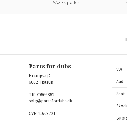
VAG Eksperter
H
Parts for dubs
VW
Krarupvej 2
Audi
6862 Tistrup
Seat
Tlf.
70666862
salg@partsfordubs.dk
Skod
CVR 41669721
Bilpl