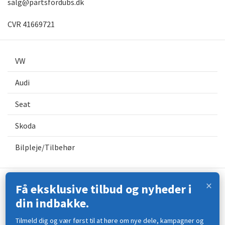
salg@partsfordubs.dk
CVR 41669721
VW
Audi
Seat
Skoda
Bilpleje/Tilbehør
×
Få eksklusive tilbud og nyheder i
Kontakt os
din indbakke.
Åbningstider
Tilmeld dig og vær først til at høre om nye dele, kampagner og