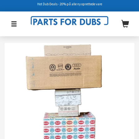
Hot Dub Deals - 20% på alle ny oprettede vare