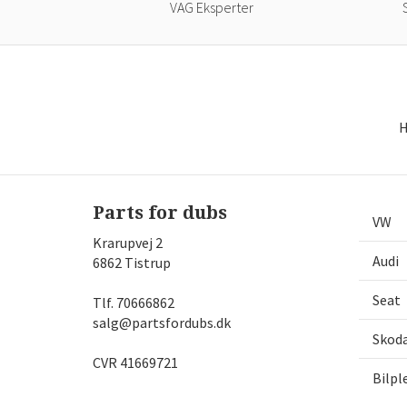
VAG Eksperter
H
Parts for dubs
VW
Krarupvej 2
Audi
6862 Tistrup
Seat
Tlf.
70666862
salg@partsfordubs.dk
Skod
CVR 41669721
Bilpl