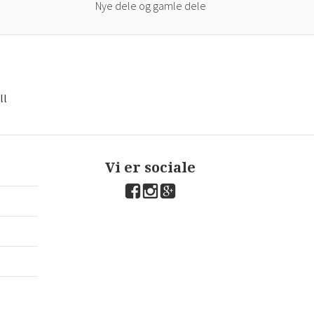
Nye dele og gamle dele
×
ll
eksklusive tilbud og nyheder i din
bakke.
d dig og vær først til at høre om nye dele, kampagner og tekniske
ps. Vi dækker VW, Audi, Skoda, SEAT og Porsche — og sender kun,
Vi er sociale
 er relevant.
accepterer at modtage nyhedsbreve fra Parts for Dubs og kan afmelde
om helst.
Tilmeld