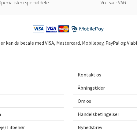
Specialister i specialdele
Vi elsker VAG
er kan du betale med VISA, Mastercard, Mobilepay, PayPal og Viabi
Få 
ind
Tilmel
VAG-ti
Kontakt os
når det
Åbningstider
Om os
a
Handelsbetingelser
Jeg 
når s
eje/Tilbehør
Nyhedsbrev