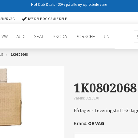
Hot Dub Deals - 20% på alle ny oprettede vare
LSKER VAG
NYE DELE OG GAMLE DELE
VW
AUDI
SEAT
SKODA
PORSCHE
UNI
LE
1K0802068
1K0802068
Varenr. 3216830
På lager - Leveringstid 1-3 dag
Brand:
OE VAG