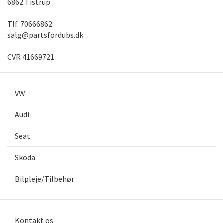
6862 Tistrup
Tlf.
70666862
salg@partsfordubs.dk
CVR 41669721
VW
Audi
Seat
Skoda
Bilpleje/Tilbehør
Kontakt os