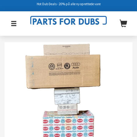
Hot Dub Deals - 20% på alle ny oprettede vare