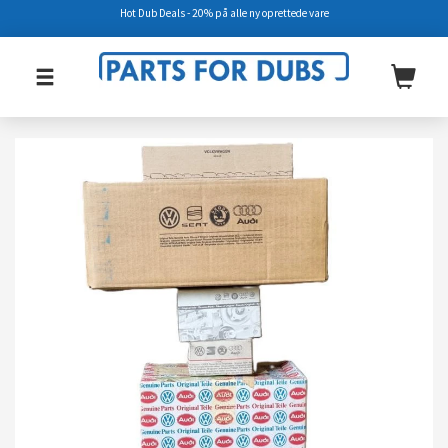
Hot Dub Deals - 20% på alle ny oprettede vare