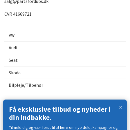
salg@partsfordubs.dk
CVR 41669721
VW
Audi
Seat
Skoda
Bilpleje/Tilbehør
×
Få eksklusive tilbud og nyheder i
Kontakt os
din indbakke.
Åbningstider
Tilmeld dig og vær først til at høre om nye dele, kampagner og