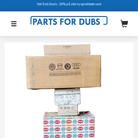
Hot Dub Deals - 20% på alle ny oprettede vare