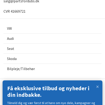
salg@partsfordubs.dk
CVR 41669721
VW
Audi
Seat
Skoda
Bilpleje/Tilbehør
×
Få eksklusive tilbud og nyheder i
Kontakt os
din indbakke.
Åbningstider
Tilmeld dig og vær først til at høre om nye dele, kampagner og