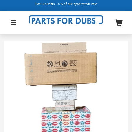
Hot Dub Deals - 20% på alle ny oprettede vare