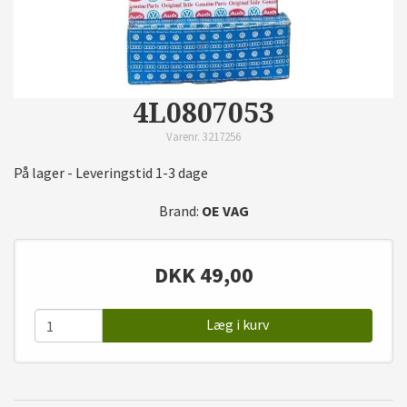
4L0807053
Varenr. 3217256
På lager - Leveringstid 1-3 dage
Brand:
OE VAG
DKK
49,00
Læg i kurv