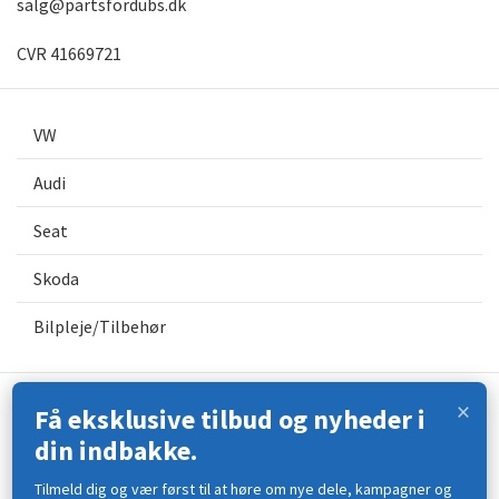
salg@partsfordubs.dk
CVR 41669721
VW
Audi
Seat
Skoda
Bilpleje/Tilbehør
×
Få eksklusive tilbud og nyheder i
Kontakt os
din indbakke.
Åbningstider
Tilmeld dig og vær først til at høre om nye dele, kampagner og