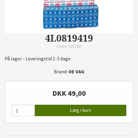
4L0819419
Varenr. 3217263
På lager - Leveringstid 1-3 dage
Brand:
OE VAG
DKK
49,00
Læg i kurv