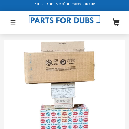
Hot Dub Deals - 20% på alle ny oprettede vare