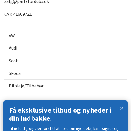
salg@partsfordubs.dk
CVR 41669721
VW
Audi
Seat
Skoda
Bilpleje/Tilbehør
×
Få eksklusive tilbud og nyheder i
Kontakt os
din indbakke.
Åbningstider
Tilmeld dig og vær først til at høre om nye dele, kampagner og