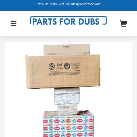
Hot Dub Deals - 20% på alle ny oprettede vare