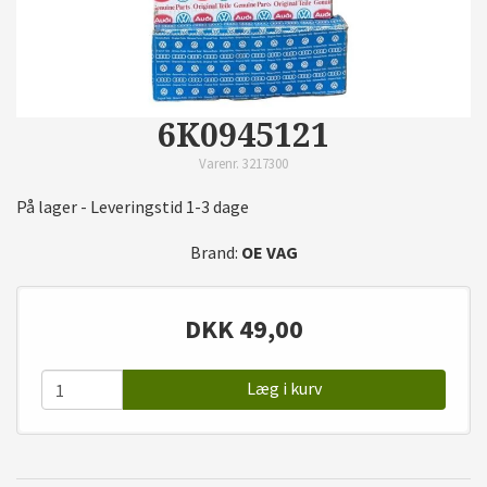
6K0945121
Varenr. 3217300
På lager - Leveringstid 1-3 dage
Brand:
OE VAG
DKK
49,00
Læg i kurv