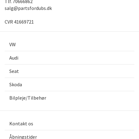
Tlf.
70666862
salg@partsfordubs.dk
CVR 41669721
VW
Audi
Seat
Skoda
Bilpleje/Tilbehør
Kontakt os
Åbningstider