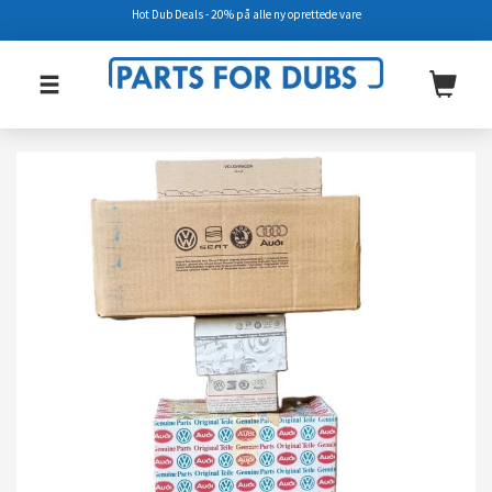
Hot Dub Deals - 20% på alle ny oprettede vare