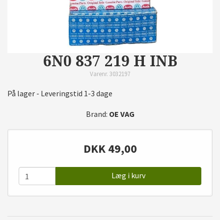
6N0 837 219 H INB
Varenr. 3032197
På lager - Leveringstid 1-3 dage
Brand:
OE VAG
DKK
49,00
Læg i kurv