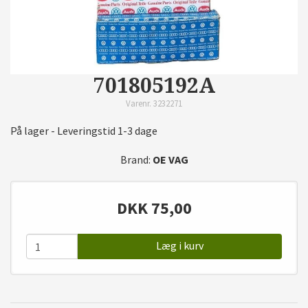
701805192A
Varenr. 3232271
På lager - Leveringstid 1-3 dage
Brand:
OE VAG
DKK
75,00
Læg i kurv