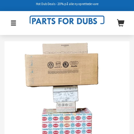
Hot Dub Deals - 20% på alle ny oprettede vare