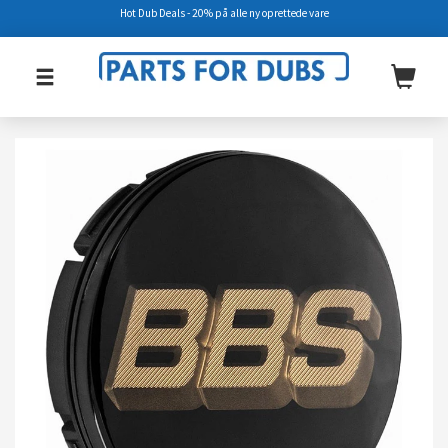
Hot Dub Deals - 20% på alle ny oprettede vare