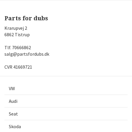
Parts for dubs
Krarupvej 2
6862 Tistrup
Tlf.
70666862
salg@partsfordubs.dk
CVR 41669721
VW
Audi
Seat
Skoda