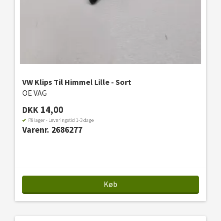
VW Klips Til Himmel Lille - Sort
OE VAG
14,00
DKK
På lager - Leveringstid 1-3 dage
Varenr. 2686277
Køb