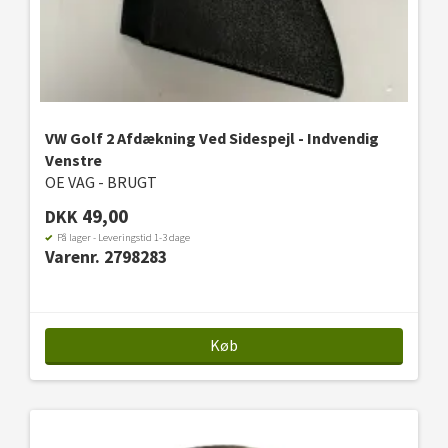
VW Golf 2 Afdækning Ved Sidespejl - Indvendig
Venstre
OE VAG - BRUGT
49,00
DKK
På lager - Leveringstid 1-3 dage
Varenr. 2798283
Køb