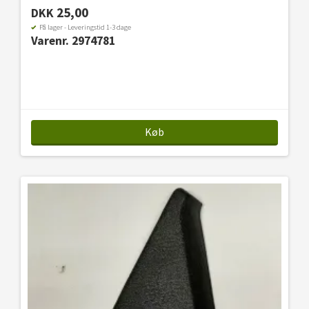
25,00
DKK
På lager - Leveringstid 1-3 dage
Varenr. 2974781
Køb