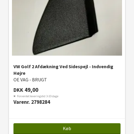
VW Golf 2 Afdækning Ved Sidespejl - Indvendig
Højre
OE VAG - BRUGT
49,00
DKK
Forventet leveringstid 3-10 dage
Varenr. 2798284
Køb