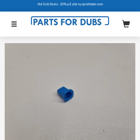
Hot Dub Deals - 20% på alle ny oprettede vare