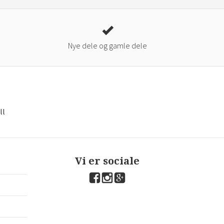
Nye dele og gamle dele
×
ll
eksklusive tilbud og nyheder i din
bakke.
d dig og vær først til at høre om nye dele, kampagner og tekniske
ps. Vi dækker VW, Audi, Skoda, SEAT og Porsche — og sender kun,
Vi er sociale
 er relevant.