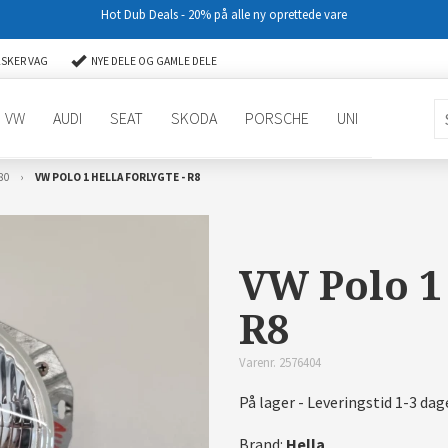
Hot Dub Deals - 20% på alle ny oprettede vare
LSKER VAG
NYE DELE OG GAMLE DELE
VW
AUDI
SEAT
SKODA
PORSCHE
UNI
80
VW POLO 1 HELLA FORLYGTE - R8
VW Polo 1 
R8
Varenr. 2576404
På lager - Leveringstid 1-3 dag
Brand:
Hella