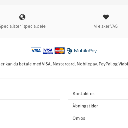
Specialister i specialdele
Vi elsker VAG
er kan du betale med VISA, Mastercard, Mobilepay, PayPal og Viabi
Få 
ind
Tilmel
VAG-ti
Kontakt os
når det
Åbningstider
Om os