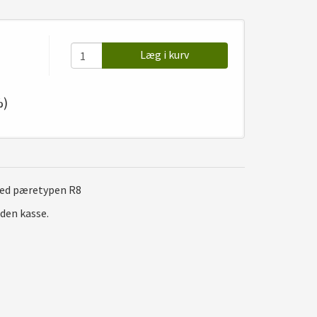
Læg i kurv
%)
 med pæretypen R8
den kasse.