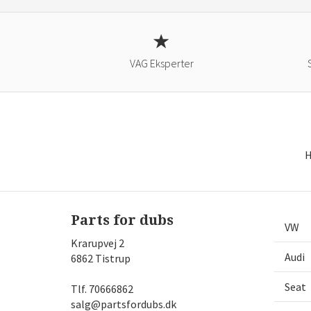
VAG Eksperter
H
Parts for dubs
VW
Krarupvej 2
Audi
6862 Tistrup
Seat
Tlf.
70666862
salg@partsfordubs.dk