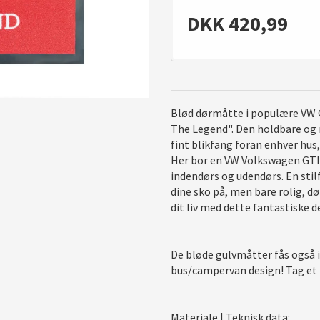
DKK
420,99
Blød dørmåtte i populære VW G
The Legend". Den holdbare og 
fint blikfang foran enhver hus,
Her bor en VW Volkswagen GTI 
indendørs og udendørs. En stilf
dine sko på, men bare rolig, d
dit liv med dette fantastiske 
De bløde gulvmåtter fås også i
bus/campervan design! Tag et k
Materiale | Teknisk data: