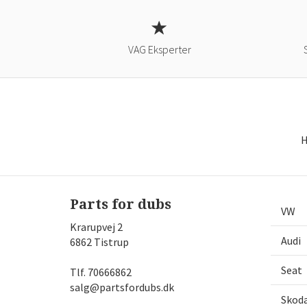
VAG Eksperter
H
Parts for dubs
VW
Krarupvej 2
Audi
6862 Tistrup
Seat
Tlf.
70666862
salg@partsfordubs.dk
Skod