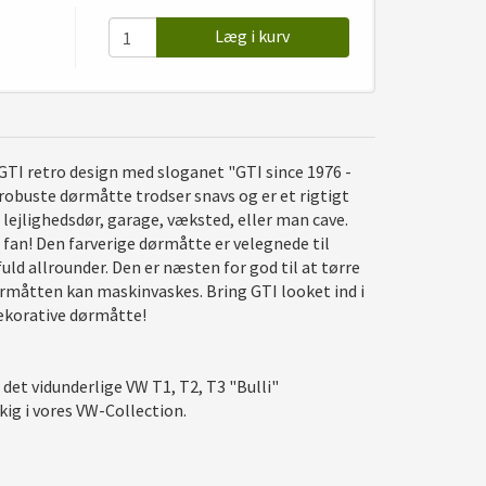
Læg i kurv
TI retro design med sloganet "GTI since 1976 -
robuste dørmåtte trodser snavs og er et rigtigt
 lejlighedsdør, garage, væksted, eller man cave.
fan! Den farverige dørmåtte er velegnede til
uld allrounder. Den er næsten for god til at tørre
ørmåtten kan maskinvaskes. Bring GTI looket ind i
dekorative dørmåtte!
 det vidunderlige VW T1, T2, T3 "Bulli"
ig i vores VW-Collection.