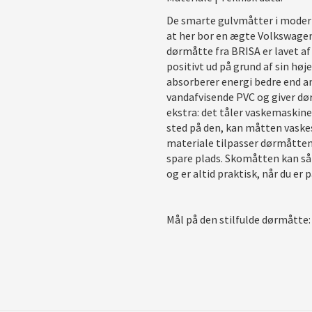
De smarte gulvmåtter i moderne
at her bor en ægte Volkswagen
dørmåtte fra BRISA er lavet af 
positivt ud på grund af sin høj
absorberer energi bedre end and
vandafvisende PVC og giver dø
ekstra: det tåler vaskemaskin
sted på den, kan måtten vaskes
materiale tilpasser dørmåtten 
spare plads. Skomåtten kan så
og er altid praktisk, når du er
Mål på den stilfulde dørmåtte: