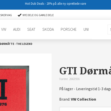
Hot Dub Deals - 20% på alle ny oprettede vare
LSKER VAG
NYE DELE OG GAMLE DELE
VW
AUDI
SEAT
SKODA
PORSCHE
UNI
 DØRMÅTTE - THE LEGEND
GTI Dørmå
Varenr. 2663936
På lager - Leveringstid 1-3 dag
Brand:
VW Collection