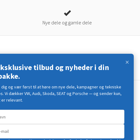
Nye dele og gamle dele
×
ll
eksklusive tilbud og nyheder i din
bakke.
d dig og vær først til at høre om nye dele, kampagner og tekniske
ps. Vi dækker VW, Audi, Skoda, SEAT og Porsche — og sender kun,
Vi er sociale
 er relevant.