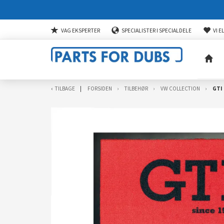
VAG EKSPERTER
SPECIALISTER I SPECIALDELE
VI E
TILBAGE
FORSIDEN
TILBEHØR
VW COLLECTION
GTI