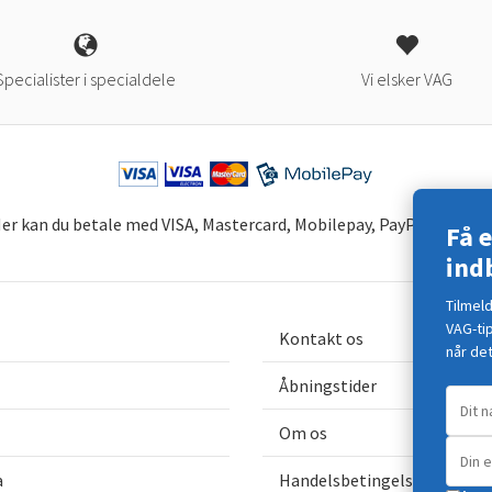
Specialister i specialdele
Vi elsker VAG
er kan du betale med VISA, Mastercard, Mobilepay, PayPal og Viabi
Få 
ind
Tilmel
VAG-ti
Kontakt os
når det
Åbningstider
Om os
a
Handelsbetingelser