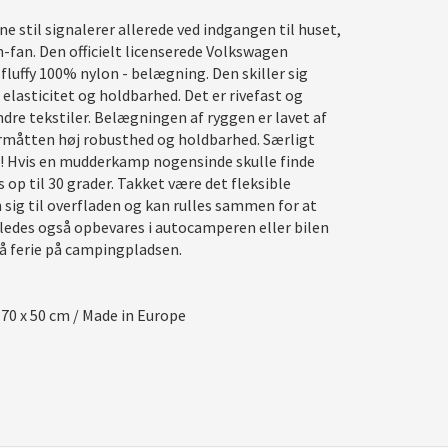
 stil signalerer allerede ved indgangen til huset,
-fan. Den officielt licenserede Volkswagen
fluffy 100% nylon - belægning. Den skiller sig
e elasticitet og holdbarhed. Det er rivefast og
re tekstiler. Belægningen af ​​ryggen er lavet af
rmåtten høj robusthed og holdbarhed. Særligt
e! Hvis en mudderkamp nogensinde skulle finde
 op til 30 grader. Takket være det fleksible
sig til overfladen og kan rulles sammen for at
ledes også opbevares i autocamperen eller bilen
 på ferie på campingpladsen.
 70 x 50 cm / Made in Europe